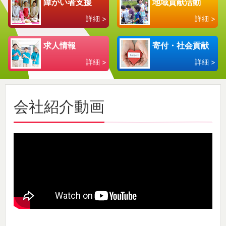
障がい者支援
地域貢献活動
詳細 >
詳細 >
求人情報
寄付・社会貢献
詳細 >
詳細 >
会社紹介動画