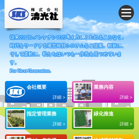
従来のビルメンテナンスの考え方にとわれることなく、
時代をリードする運営維持システムをご提案。
斬新に、
そして柔軟に。私たちはいつも一歩先を見つめていま
す。
For Next Generation.
会社概要
業務内容
詳細 >
詳細 >
指定管理業務
緑化推進
詳細 >
詳細 >